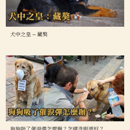
犬中之皇 — 藏獒
狗狗吸了催淚彈怎麼辦？怎樣洗眼更好？