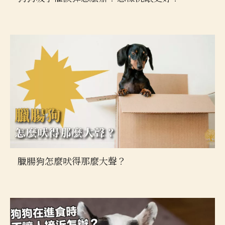
臘腸狗怎麼吠得那麼大聲？