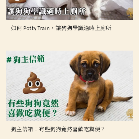
如何 Potty Train，讓狗狗學識適時上廁所
狗主信箱：有些狗狗竟然喜歡吃糞便？