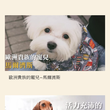
歐洲貴族的寵兒—馬爾濟斯