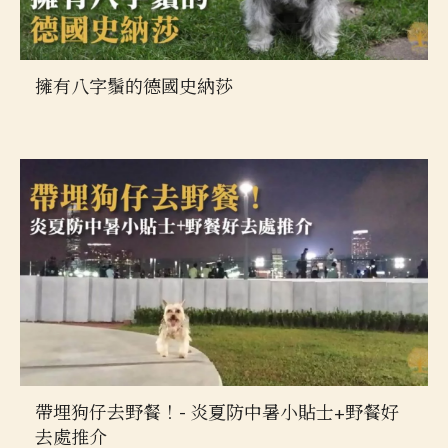
擁有八字鬚的德國史納莎
帶埋狗仔去野餐！- 炎夏防中暑小貼士+野餐好
去處推介