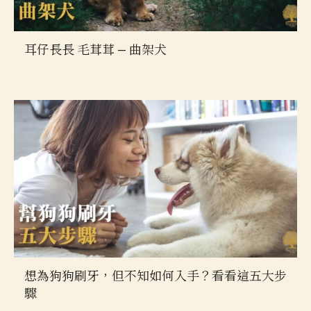
耳仔長長 毛茸茸 — 曲架犬
想為狗狗刷牙，但不知如何入手？看看這五大步
驟