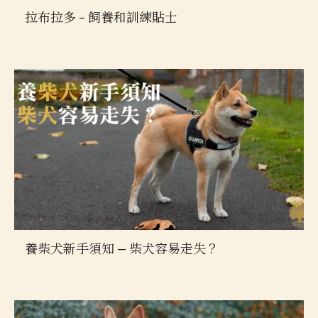
拉布拉多 – 飼養和訓練貼士
養柴犬新手須知 — 柴犬容易走失？