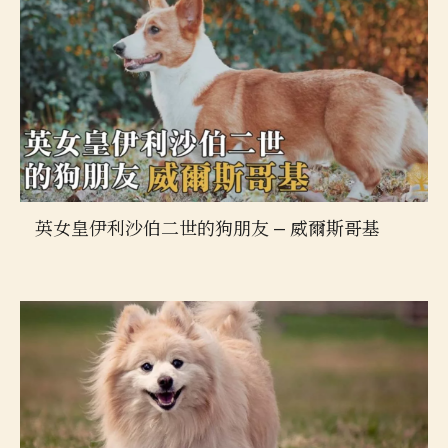
英女皇伊利沙伯二世的狗朋友 — 威爾斯哥基