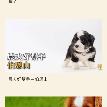
糧？
農夫好幫手 — 伯恩山