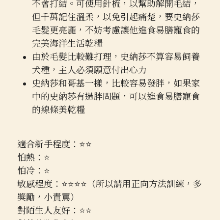
不會打結。可使用針梳，以幫助解開毛結，
但千萬記住溫柔，以免引起痛楚，要史納莎
毛髮更亮麗，不妨考慮讓他進食易膳寵食的
完美海洋生活
乾糧
由於毛髮比較難打理，史納莎不算容易飼養
犬種，主人必須願意付出心力
史納莎和哥基一樣，比較容易發胖，如果家
中的史納莎有過胖問題，可以進食易膳寵食
的
線條美
乾糧
適合新手程度：⭐⭐
怕熱：⭐
怕冷：⭐
敏感程度：⭐⭐⭐⭐（所以請用正向方法訓練，多
獎勵，小責罵）
對陌生人友好：⭐⭐