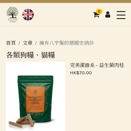
0
購物車
登入
Men
首頁
文章
擁有八字鬚的德國史納莎
各類狗糧、貓糧
完美潔齒系 - 益生菌肉桂
HK$70.00