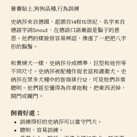
營養貼士
,
狗狗品種
,
行為訓練
史納莎來自德國，起源自14和15世紀，名字來自
德語字詞Snout，在德語口語裏面是鬍子的意
思。他們的樣貌很容易辨認，像漲了一把把八字
形的鬍鬚。
和貴婦犬一樣，史納莎分成標準，巨型和迷你等
不同尺寸。史納莎被配種作捉老鼠和護衛犬。史
納莎在眾多犬種中的智商排行12，可見牠們非常
聰明。他們甚至懂得為你拿拖鞋，把東西丟掉，
開門或關門。
飼養好處：
訓練得好的史納莎可以當守門犬。
聰明，容易訓練。