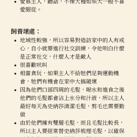
愛慕主人，聽話，不像犬種如
柴犬
一般不喜
愛服從。
飼養壞處：
地域性較強，所以容易對造訪家中的人有戒
心，自小就要進行社交訓練，令他明白什麼
是正常社交，什麼人才是敵人
很喜歡吠叫
相當貪玩，如果主人不給牠們足夠運動機
會，牠們有機會在家中大搞破壞
因為他們口部四周的毛髮，喝水和進食之後
他們的毛髮都會沾上水分和汁液，所以主人
最好每天為史納莎清潔毛髮，剪毛也需要勤
做
由於他們擁有雙層毛髮，而且毛髮比較長，
所以主人要經常替史納莎梳理毛髮，以確保