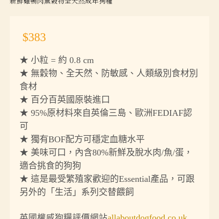
新鮮雞鴨肉無穀物全天然成年狗糧
$383
★ 小粒 = 約 0.8 cm
★ 無穀物、全天然、防敏感、人類級別食材別
食材
★ 百分百英國原裝進口
★ 95%原材料來自英倫三島、歐洲FEDIAF認
可
★ 獨有BOF配方可穩定血糖水平
★ 美味可口，內含80%新鮮及脫水肉/魚/蛋，
適合挑食的狗狗
★ 這是最受繁殖家歡迎的Essential產品，可跟
另外的「生活」系列交替餵飼
英國權威狗糧評價網站
allaboutdogfood.co.uk