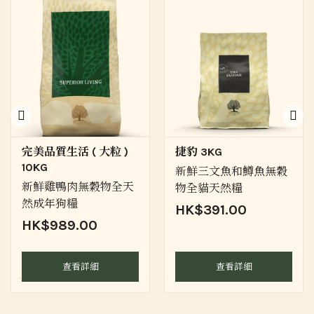
完美品質生活 ( 大粒 )
捷豹 3KG
10KG
新鮮三文魚和鱒魚無穀
新鮮雞鴨肉無穀物全天
物全貓天然糧
然成年狗糧
HK$391.00
HK$989.00
查看詳細
查看詳細