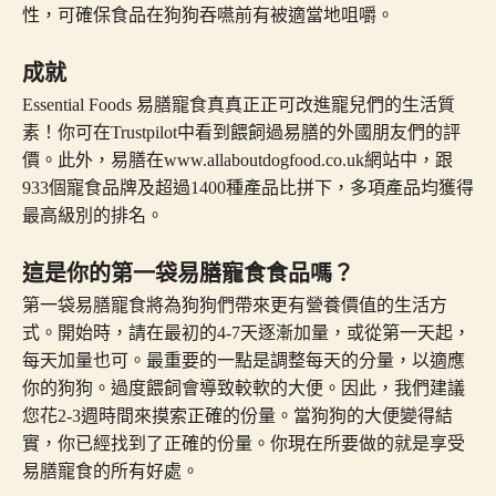
性，可確保食品在狗狗吞嚥前有被適當地咀嚼。
成就
Essential Foods 易膳寵食真真正正可改進寵兒們的生活質
素！你可在Trustpilot中看到餵飼過易膳的外國朋友們的評
價。此外，易膳在www.allaboutdogfood.co.uk網站中，跟
933個寵食品牌及超過1400種產品比拼下，多項產品均獲得
最高級別的排名。
這是你的第一袋易膳寵食食品嗎？
第一袋易膳寵食將為狗狗們帶來更有營養價值的生活方
式。開始時，請在最初的4-7天逐漸加量，或從第一天起，
每天加量也可。最重要的一點是調整每天的分量，以適應
你的狗狗。過度餵飼會導致較軟的大便。因此，我們建議
您花2-3週時間來摸索正確的份量。當狗狗的大便變得結
實，你已經找到了正確的份量。你現在所要做的就是享受
易膳寵食的所有好處。